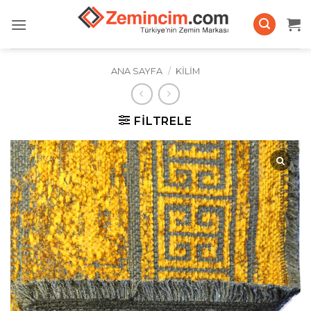
İçeriğe
atla
ANA SAYFA
/
KILIM
FILTRELE