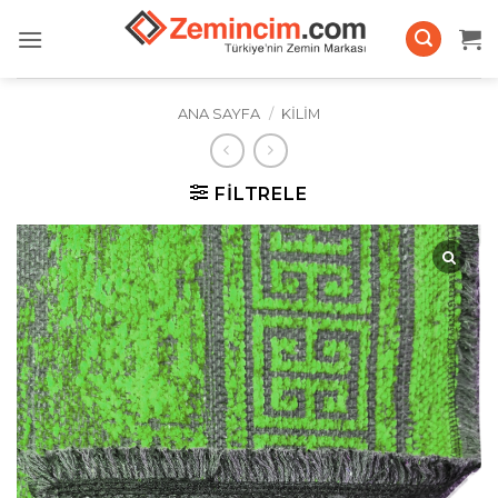
İçeriğe
atla
ANA SAYFA
/
KILIM
FILTRELE