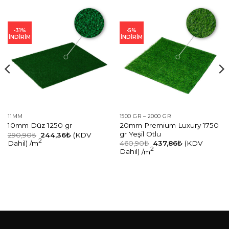
-31%
-5%
İNDİRİM
İNDİRİM
11MM
1500 GR – 2000 GR
20mm Premium Luxury 1750
10mm Düz 1250 gr
gr Yeşil Otlu
290,90
₺
244,36
₺
(KDV
2
460,90
₺
437,86
₺
(KDV
Dahil)
/m
2
Dahil)
/m