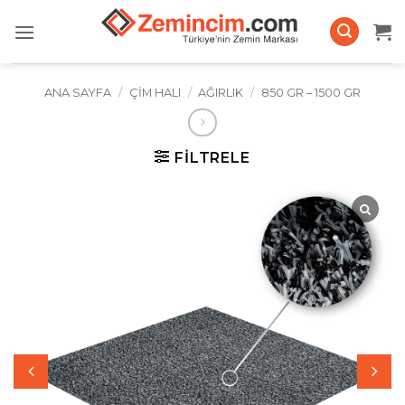
İçeriğe
atla
ANA SAYFA
/
ÇIM HALI
/
AĞIRLIK
/
850 GR – 1500 GR
FILTRELE