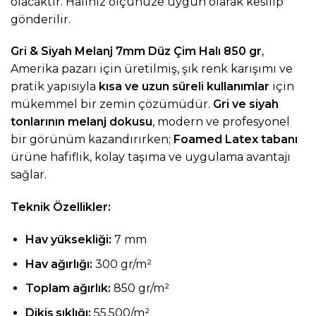
olacaktır. Halınız ölçünüze uygun olarak kesilip
gönderilir.
Gri & Siyah Melanj 7mm Düz Çim Halı 850 gr
,
Amerika pazarı için üretilmiş, şık renk karışımı ve
pratik yapısıyla
kısa ve uzun süreli kullanımlar
için
mükemmel bir zemin çözümüdür.
Gri ve siyah
tonlarının melanj dokusu
, modern ve profesyonel
bir görünüm kazandırırken;
Foamed Latex tabanı
ürüne hafiflik, kolay taşıma ve uygulama avantajı
sağlar.
Teknik Özellikler:
Hav yüksekliği:
7 mm
Hav ağırlığı:
300 gr/m²
Toplam ağırlık:
850 gr/m²
Dikiş sıklığı:
55.500/m²