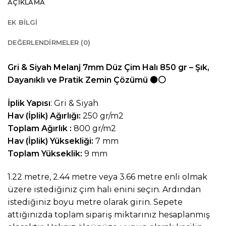
AÇIKLAMA
EK BILGI
DEĞERLENDIRMELER (0)
Gri & Siyah Melanj 7mm Düz Çim Halı 850 gr – Şık,
Dayanıklı ve Pratik Zemin Çözümü
⚫⚪
İplik Yapısı
: Gri & Siyah
Hav (İplik) Ağırlığı:
250 gr/m2
Toplam Ağırlık :
800 gr/m2
Hav (İplik) Yüksekliği:
7 mm
Toplam Yükseklik:
9 mm
1.22 metre, 2.44 metre veya 3.66 metre enli olmak
üzere istediğiniz çim halı enini seçin. Ardından
istediğiniz boyu metre olarak girin. Sepete
attığınızda toplam sipariş miktarınız hesaplanmış