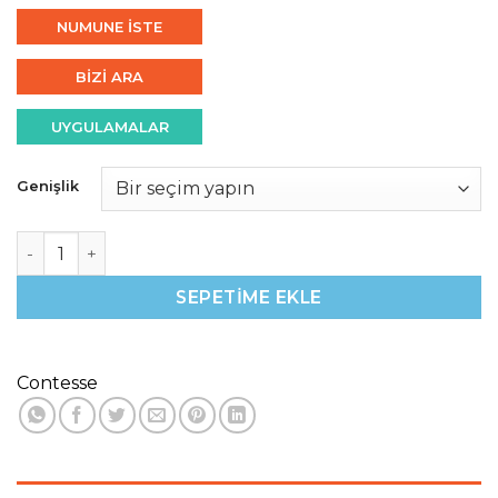
NUMUNE İSTE
BİZİ ARA
UYGULAMALAR
Genişlik
Gri & Siyah Melanj 7mm Düz Çim Halı 800 gr adet
SEPETIME EKLE
Contesse