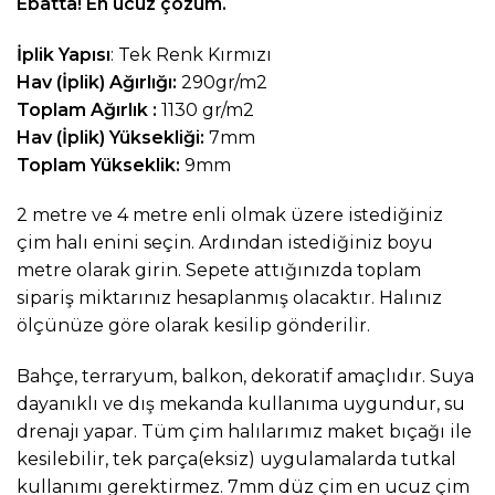
Ebatta! En ucuz çözüm.
İplik Yapısı
: Tek Renk Kırmızı
Hav (İplik) Ağırlığı:
290gr/m2
Toplam Ağırlık :
1130 gr/m2
Hav (İplik) Yüksekliği:
7mm
Toplam Yükseklik:
9mm
2 metre ve 4 metre enli olmak üzere istediğiniz
çim halı enini seçin. Ardından istediğiniz boyu
metre olarak girin. Sepete attığınızda toplam
sipariş miktarınız hesaplanmış olacaktır. Halınız
ölçünüze göre olarak kesilip gönderilir.
Bahçe, terraryum, balkon, dekoratif amaçlıdır. Suya
dayanıklı ve dış mekanda kullanıma uygundur, su
drenajı yapar. Tüm çim halılarımız maket bıçağı ile
kesilebilir, tek parça(eksiz) uygulamalarda tutkal
kullanımı gerektirmez. 7mm düz çim en ucuz çim