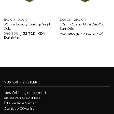
1500 GR – 2000 GR
2000 GR – 2500 GR
30mm Luxury 1540 gr Yeşil
50mm Grand Ultra 2400 gr
Otlu
Sarı Otlu
540,90
₺
432,72
₺
(KDV
2
740,90
₺
(KDV Dahil)
/m
2
Dahil)
/m
MÜŞTERİ HİZMETLERİ
Mesafeli Satış Sözleşmesi
KişiseI Veriler Politikası
İptal ve İade Şartları
Gizlilik ve Güvenlik