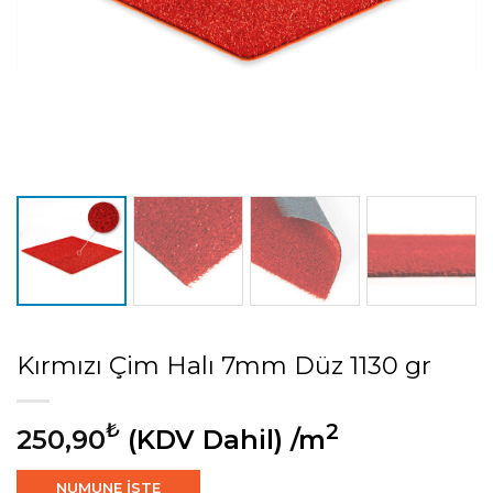
Kırmızı Çim Halı 7mm Düz 1130 gr
₺
2
250,90
(KDV Dahil)
/m
NUMUNE İSTE