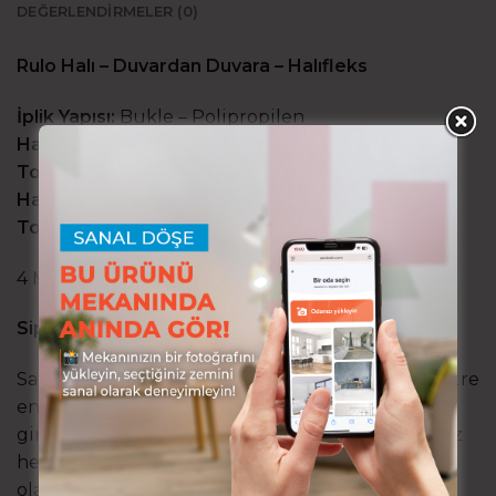
DEĞERLENDIRMELER (0)
Rulo Halı – Duvardan Duvara – Halıfleks
İplik Yapısı:
Bukle – Polipropilen
Hav Ağırlığı:
300 gr/m2
Toplam Ağırlık:
1330gr/m2
Hav (İplik) Yüksekliği:
4mm
Toplam Yükseklik:
5mm
4 Metrelik rulolar halinde stoklanır!
Siparişinizi oluştururken:
Sadece 4 metrelik rulolar halinde stoklanır! 4 metre
eni seçin, ardından istediğiniz boyu metre olarak
girin. Sepete attığınızda toplam sipariş miktarınız
hesaplanmış olacaktır. Halınız ölçünüze göre
olarak kesilip gönderilir.