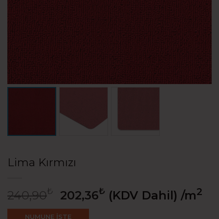
Lima Kırmızı
₺
₺
2
240,90
202,36
(KDV Dahil)
/m
NUMUNE İSTE