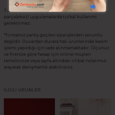
Tüm ürünlerimiz maket bıçağı ile kesilebilir, tek
parça(eksiz) uygulamalarda tutkal kullanımı
gerektirmez.
*Firmamız yanlış geçilen siparişlerden sorumlu
değildir. Duvardan duvara halı ürünlerinde kesim
işlemi yapıldığı için iade alınmamaktadır. Ölçünüz
ve firenize göre hesap için online müşteri
temsilcinize veya sayfa altındaki irtibat nolarımızı
arayarak danışmanlık alabilirsiniz.
İLGILI ÜRÜNLER