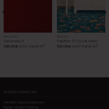
HALIFLEKS
BELÇIKA
Saturnalia 15
Papillion 27 Çocuk Halısı
2
2
380,90
₺
(KDV Dahil)
/m
530,90
₺
(KDV Dahil)
/m
MÜŞTERİ HİZMETLERİ
Mesafeli Satış Sözleşmesi
KişiseI Veriler Politikası