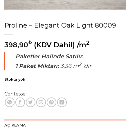
Proline – Elegant Oak Light 80009
₺
2
398,90
(KDV Dahil)
/m
Paketler Halinde Satılır.
2
1 Paket Miktarı:
3,36 m
‘dir
Stokta yok
Contesse
AÇIKLAMA