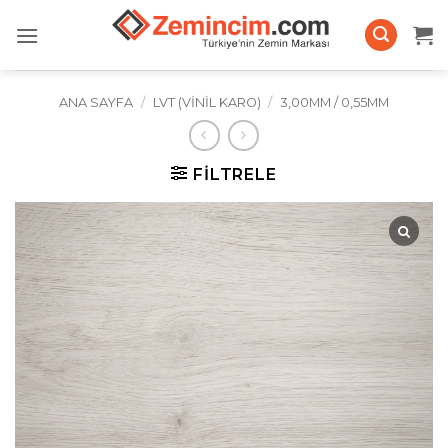
İçeriğe
atla
ANA SAYFA
/
LVT (VINIL KARO)
/
3,00MM / 0,55MM
FILTRELE