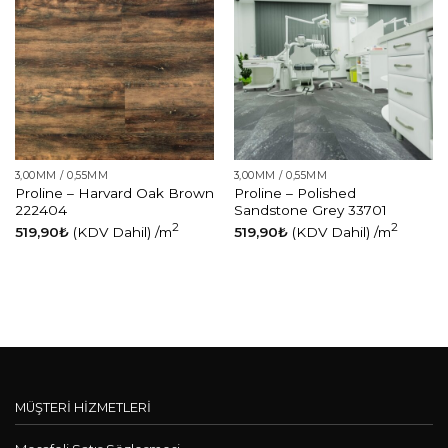
3,00MM / 0,55MM
3,00MM / 0,55MM
Proline – Harvard Oak Brown
Proline – Polished
222404
Sandstone Grey 33701
2
2
519,90
₺
(KDV Dahil)
/m
519,90
₺
(KDV Dahil)
/m
MÜŞTERİ HİZMETLERİ