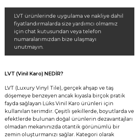
LVT ürünlerinde uygulama ve nakliye dahil
fiyatlandırmalarda size yardımcı olmamız
için chat kutusundan veya telefon
numaralarımızdan bize ulaşmayı
unutmayın.
LVT (Vinil Karo) NEDİR?
LVT (Luxury Vinyl Tile), gerçek ahşap ve taş
döşemeye benzeyen ancak kıyasla birçok pratik
fayda sağlayan Lüks Vinil Karo ürünleri için
kullanılan terimdir. Çeşitli şekillerde, boyutlarda ve
efektlerde bulunan doğal ürünlerin dezavantajları
olmadan mekanınızda otantik görünümlü bir
zemin oluşturmanızı sağlar. Kategori olarak