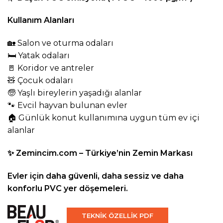
Kullanım Alanları
🏡 Salon ve oturma odaları
🛏️ Yatak odaları
🚪 Koridor ve antreler
🧸 Çocuk odaları
🧓 Yaşlı bireylerin yaşadığı alanlar
🐾 Evcil hayvan bulunan evler
🏠 Günlük konut kullanımına uygun tüm ev içi
alanlar
✨
Zemincim.com
– Türkiye’nin Zemin Markası
Evler için daha güvenli, daha sessiz ve daha
konforlu PVC yer döşemeleri.
TEKNİK ÖZELLİK PDF