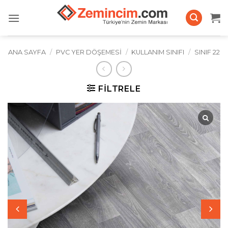
İçeriğe
atla
ANA SAYFA
/
PVC YER DÖŞEMESI
/
KULLANIM SINIFI
/
SINIF 22
FILTRELE