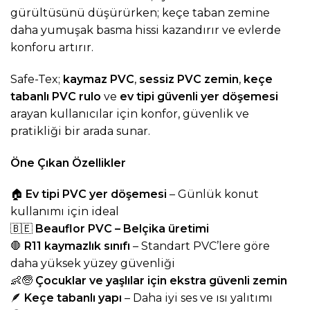
gürültüsünü düşürürken; keçe taban zemine
daha yumuşak basma hissi kazandırır ve evlerde
konforu artırır.
Safe-Tex;
kaymaz PVC
,
sessiz PVC zemin
,
keçe
tabanlı PVC rulo
ve
ev tipi güvenli yer döşemesi
arayan kullanıcılar için konfor, güvenlik ve
pratikliği bir arada sunar.
Öne Çıkan Özellikler
🏠
Ev tipi PVC yer döşemesi
– Günlük konut
kullanımı için ideal
🇧🇪
Beauflor PVC – Belçika üretimi
🛑
R11 kaymazlık sınıfı
– Standart PVC’lere göre
daha yüksek yüzey güvenliği
👶🧓
Çocuklar ve yaşlılar için ekstra güvenli zemin
🪶
Keçe tabanlı yapı
– Daha iyi ses ve ısı yalıtımı