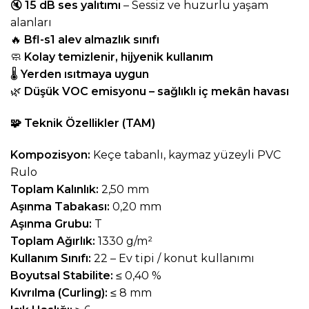
🔇
15 dB ses yalıtımı
– Sessiz ve huzurlu yaşam
alanları
🔥
Bfl-s1 alev almazlık sınıfı
🧼
Kolay temizlenir, hijyenik kullanım
🌡️
Yerden ısıtmaya uygun
🌿
Düşük VOC emisyonu – sağlıklı iç mekân havası
🧩
Teknik Özellikler (TAM)
Kompozisyon:
Keçe tabanlı, kaymaz yüzeyli PVC
Rulo
Toplam Kalınlık:
2,50 mm
Aşınma Tabakası:
0,20 mm
Aşınma Grubu:
T
Toplam Ağırlık:
1330 g/m²
Kullanım Sınıfı:
22 – Ev tipi / konut kullanımı
Boyutsal Stabilite:
≤ 0,40 %
Kıvrılma (Curling):
≤ 8 mm