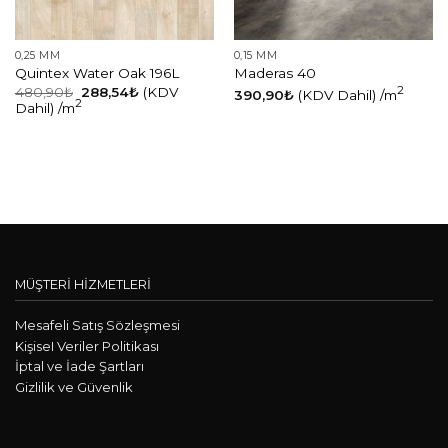
0,25 MM
0,15 MM
Quintex Water Oak 196L
Maderas 40
480,90
₺
288,54
₺
(KDV
2
390,90
₺
(KDV Dahil)
/m
2
Dahil)
/m
MÜŞTERİ HİZMETLERİ
Mesafeli Satış Sözleşmesi
KişiseI Veriler Politikası
İptal ve İade Şartları
Gizlilik ve Güvenlik