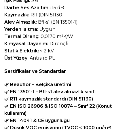
Işık Haslığı:
≥ 6
Darbe Ses Azaltımı:
15 dB
Kaymazlık:
R11 (DIN 51130)
Alev Almazlık:
Bfl-s1 (EN 13501-1)
Yerden Isıtma:
Uygun
Termal Direnç:
0,0170 m²K/W
Kimyasal Dayanım:
Dirençli
Statik Elektrik:
< 2 kV
Üst Yüzey:
Antislip PU
Sertifikalar ve Standartlar
🌿
Beauflor – Belçika üretimi
🌿
EN 13501-1 – Bfl-s1 alev almazlık sınıfı
🌿
R11 kaymazlık standardı (DIN 51130)
🌿
EN ISO 26986 & ISO 10874 – Sınıf 22 (Konut
kullanımı)
🌿
EN 14041 & CE uygunluğu
🌿
Düşük VOC emisyonu (TVOC < 1000 µg/m³)