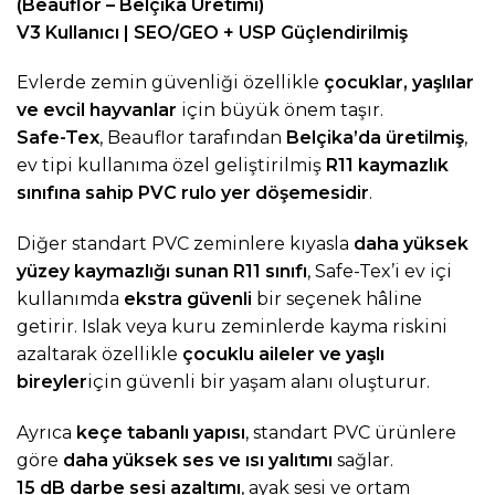
(Beauflor – Belçika Üretimi)
V3 Kullanıcı | SEO/GEO + USP Güçlendirilmiş
Evlerde zemin güvenliği özellikle
çocuklar, yaşlılar
ve evcil hayvanlar
için büyük önem taşır.
Safe-Tex
, Beauflor tarafından
Belçika’da üretilmiş
,
ev tipi kullanıma özel geliştirilmiş
R11 kaymazlık
sınıfına sahip PVC rulo yer döşemesidir
.
Diğer standart PVC zeminlere kıyasla
daha yüksek
yüzey kaymazlığı sunan R11 sınıfı
, Safe-Tex’i ev içi
kullanımda
ekstra güvenli
bir seçenek hâline
getirir. Islak veya kuru zeminlerde kayma riskini
azaltarak özellikle
çocuklu aileler ve yaşlı
bireyler
için güvenli bir yaşam alanı oluşturur.
Ayrıca
keçe tabanlı yapısı
, standart PVC ürünlere
göre
daha yüksek ses ve ısı yalıtımı
sağlar.
15 dB darbe sesi azaltımı
, ayak sesi ve ortam