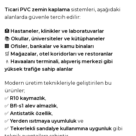
Ticari PVC zemin kaplama
sistemleri, aşağıdaki
alanlarda güvenle tercih edilir:
🏥
Hastaneler, klinikler ve laboratuvarlar
📚
Okullar, üniversiteler ve kütüphaneler
🏢
Ofisler, bankalar ve kamu binaları
🛒
Mağazalar, otel koridorları ve restoranlar
🚶
Havaalanı terminali, alışveriş merkezi gibi
yüksek trafiğe sahip alanlar
Modern üretim teknikleriyle geliştirilen bu
ürünler;
✅
R10 kaymazlık
,
✅
Bfl-s1 alev almazlık
,
✅
Antistatik özellik
,
✅
Yerden ısıtmaya uyumluluk
ve
✅
Tekerlekli sandalye kullanımına uygunluk
gibi