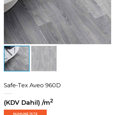
Safe-Tex Aveo 960D
2
(KDV Dahil)
/m
NUMUNE İSTE