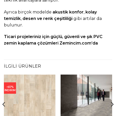
teknik avantajlara sahiptir.
Ayrıca birçok modelde
akustik konfor
,
kolay
temizlik
,
desen ve renk çeşitliliği
gibi artılar da
bulunur.
Ticari projeleriniz için güçlü, güvenli ve şık PVC
zemin kaplama çözümleri
Zemincim.com
’da
İLGILI ÜRÜNLER
-40%
İNDİRİM