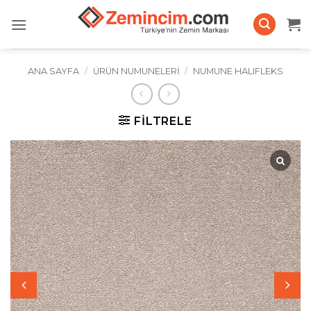
İçeriğe
atla
ANA SAYFA
/
ÜRÜN NUMUNELERI
/
NUMUNE HALIFLEKS
FILTRELE