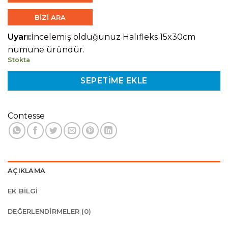
BİZİ ARA
Uyarı:
İncelemiş olduğunuz Halıfleks 15x30cm
numune üründür.
Stokta
SEPETIME EKLE
Contesse
AÇIKLAMA
EK BILGI
DEĞERLENDIRMELER (0)