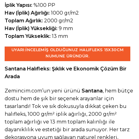
İplik Yapısı:
%100 PP
Hav (İplik) Ağırlığı:
1000 gr/m2
Toplam Ağırlık:
2000 gr/m2
Hav (İplik) Yüksekliği:
9 mm
Toplam Yükseklik:
13 mm
UYARI:
İNCELEMIŞ OLDUĞUNUZ HALIFLEKS 15X30CM
NUMUNE ÜRÜNDÜR.
Santana Halıfleks: Şıklık ve Ekonomik Çözüm Bir
Arada
Zemincim.com’un yeni ürünü
Santana
, hem bütçe
dostu hem de şık bir seçenek arayanlar için
tasarlandı! Tok ve sık dokusuyla dikkat çeken bu
halıfleks, 1000 gr/m² iplik ağırlığı, 2000 gr/m²
toplam ağırlığı ve 13 mm toplam kalınlığı ile
dayanıklılık ve estetiği bir arada sunuyor. Her tarz
dekorasyona uyum sağlayan naturel renkleri,