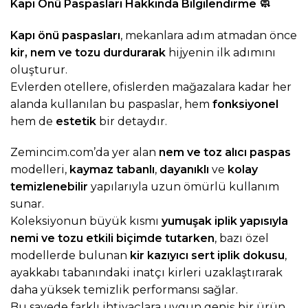
Kapı Önü Paspasları Hakkında Bilgilendirme
🧼
Kapı önü paspasları
, mekanlara adım atmadan önce
kir, nem ve tozu durdurarak
hijyenin ilk adımını
oluşturur.
Evlerden otellere, ofislerden mağazalara kadar her
alanda kullanılan bu paspaslar, hem
fonksiyonel
hem de
estetik
bir detaydır.
Zemincim.com
’da yer alan
nem ve toz alıcı paspas
modelleri,
kaymaz tabanlı
,
dayanıklı
ve
kolay
temizlenebilir
yapılarıyla uzun ömürlü kullanım
sunar.
Koleksiyonun büyük kısmı
yumuşak iplik yapısıyla
nemi ve tozu etkili biçimde tutarken
, bazı özel
modellerde bulunan
kir kazıyıcı sert iplik dokusu
,
ayakkabı tabanındaki inatçı kirleri uzaklaştırarak
daha yüksek temizlik performansı sağlar.
Bu sayede farklı ihtiyaçlara uygun geniş bir ürün