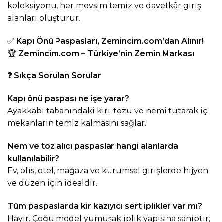
koleksiyonu, her mevsim temiz ve davetkâr giriş
alanları oluşturur.
✅
Kapı Önü Paspasları,
Zemincim.com
’dan Alınır!
🏆
Zemincim.com
– Türkiye’nin Zemin Markası
❓
Sıkça Sorulan Sorular
Kapı önü paspası ne işe yarar?
Ayakkabı tabanındaki kiri, tozu ve nemi tutarak iç
mekanların temiz kalmasını sağlar.
Nem ve toz alıcı paspaslar hangi alanlarda
kullanılabilir?
Ev, ofis, otel, mağaza ve kurumsal girişlerde hijyen
ve düzen için idealdir.
Tüm paspaslarda kir kazıyıcı sert iplikler var mı?
Hayır. Çoğu model yumuşak iplik yapısına sahiptir;