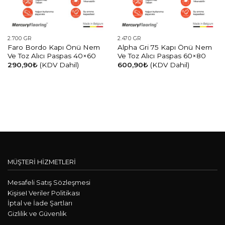
2.700 GR
2.470 GR
Faro Bordo Kapı Önü Nem
Alpha Gri 75 Kapı Önü Nem
Ve Toz Alıcı Paspas 40×60
Ve Toz Alıcı Paspas 60×80
290,90
₺
(KDV Dahil)
600,90
₺
(KDV Dahil)
MÜŞTERİ HİZMETLERİ
Mesafeli Satış Sözleşmesi
KişiseI Veriler Politikası
İptal ve İade Şartları
Gizlilik ve Güvenlik