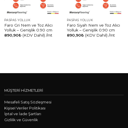
PASPAS YOLLUK
PASPAS YOLLUK
Faro Gri Nem ve Toz Alıcı
Faro Siyah Nem ve Toz Alıcı
Yolluk – Genişlik 0.90 cm
Yolluk – Genişlik 0.90 cm
890,90
₺
(KDV Dahil)
/mt
890,90
₺
(KDV Dahil)
/mt
MÜŞTERİ HİZMETLERİ
Mesafeli Satış Sözleşmesi
KişiseI Veriler Politikası
İptal ve İade Şartları
Gizlilik ve Güvenlik