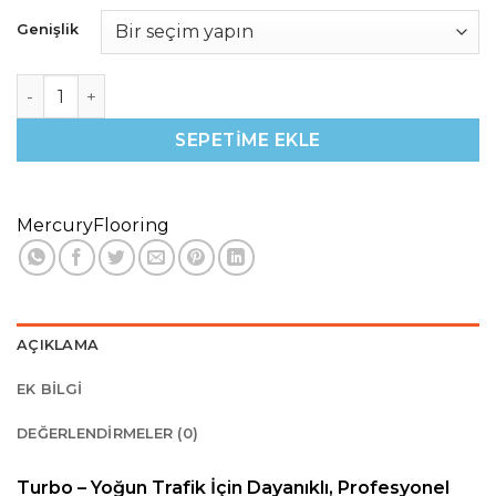
Genişlik
Turbo 78 Antrasit Nem ve Toz Alıcı Yolluk – Genişlik 200 
SEPETIME EKLE
MercuryFlooring
AÇIKLAMA
EK BILGI
DEĞERLENDIRMELER (0)
Turbo – Yoğun Trafik İçin Dayanıklı, Profesyonel