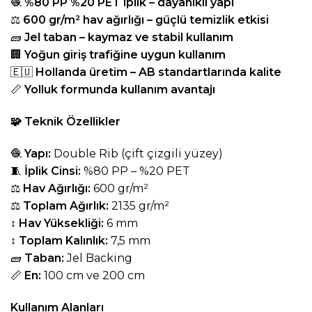
🧶
%80 PP %20 PET iplik – dayanıklı yapı
⚖️
600 gr/m² hav ağırlığı – güçlü temizlik etkisi
🧱
Jel taban – kaymaz ve stabil kullanım
🏢
Yoğun giriş trafiğine uygun kullanım
🇪🇺
Hollanda üretim – AB standartlarında kalite
📏
Yolluk formunda kullanım avantajı
🧩
Teknik Özellikler
🧶
Yapı:
Double Rib (çift çizgili yüzey)
🧵
İplik Cinsi:
%80 PP – %20 PET
⚖️
Hav Ağırlığı:
600 gr/m²
⚖️
Toplam Ağırlık:
2135 gr/m²
↕️
Hav Yüksekliği:
6 mm
↕️
Toplam Kalınlık:
7,5 mm
🧱
Taban:
Jel Backing
📏
En:
100 cm ve 200 cm
Kullanım Alanları