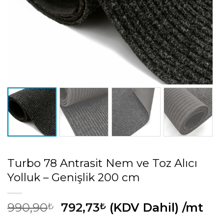
Turbo 78 Antrasit Nem ve Toz Alıcı
Yolluk – Genişlik 200 cm
990,90
792,73
(KDV Dahil)
/mt
₺
₺