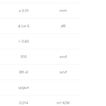
≤ 0,10
mm
Δ Lw 6
dB
> 0,60
R10
sınıf
Bfl-s1
sınıf
uygun
0,014
m².K/W