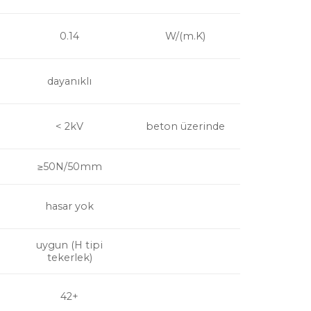
0.14
W/(m.K)
dayanıklı
< 2kV
beton üzerinde
≥50N/50mm
hasar yok
uygun (H tipi
tekerlek)
42+