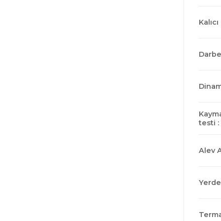
Kalıcı
Darbe 
Dinam
Kayma
testi :
Alev A
Yerden
Terma