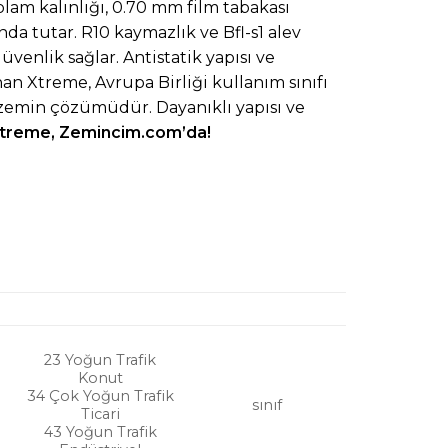
am kalınlığı, 0.70 mm film tabakası
anda tutar. R10 kaymazlık ve Bfl-s1 alev
venlik sağlar. Antistatik yapısı ve
an Xtreme, Avrupa Birliği kullanım sınıfı
ir zemin çözümüdür. Dayanıklı yapısı ve
treme, Zemincim.com’da!
23 Yoğun Trafik
Konut
34 Çok Yoğun Trafik
sınıf
Ticari
43 Yoğun Trafik