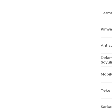
Termal
Kimyas
Antist
Delam
Soyul
Mobily
Tekerl
Sarkaç