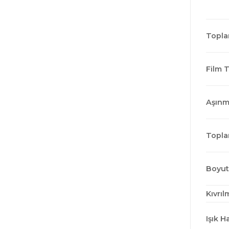
Toplam
Film T
Aşınm
Toplam
Boyuts
Kıvrıl
Işık Ha