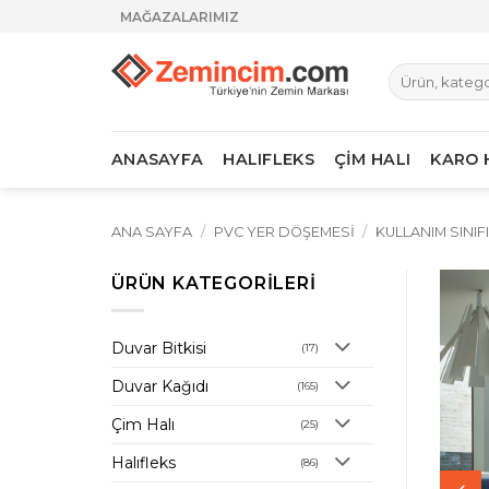
İçeriğe
MAĞAZALARIMIZ
atla
Ara:
ANASAYFA
HALIFLEKS
ÇİM HALI
KARO 
ANA SAYFA
/
PVC YER DÖŞEMESI
/
KULLANIM SINIF
ÜRÜN KATEGORILERI
Duvar Bitkisi
(17)
Duvar Kağıdı
(165)
Çim Halı
(25)
Halıfleks
(86)