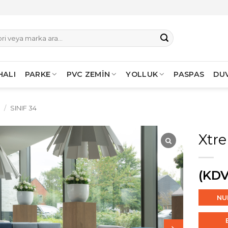
HALI
PARKE
PVC ZEMİN
YOLLUK
PASPAS
DU
I
/
SINIF 34
Xtr
(KDV
NU