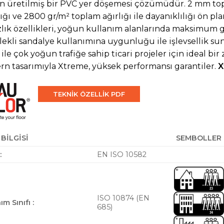
 üretilmiş bir PVC yer döşemesi çözümüdür. 2 mm topl
lığı ve 2800 gr/m² toplam ağırlığı ile dayanıklılığı ön pl
lık özellikleri, yoğun kullanım alanlarında maksimum gü
lekli sandalye kullanımına uygunluğu ile işlevsellik sun
 ile çok yoğun trafiğe sahip ticari projeler için ideal b
n tasarımıyla Xtreme, yüksek performansı garantiler.
X
TEKNİK ÖZELLİK PDF
BİLGİSİ
SEMBOLLER
:
EN ISO 10582
ISO 10874 (EN
ım Sınıfı :
685)