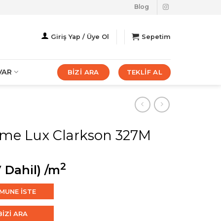
Blog
Giriş Yap / Üye Ol
Sepetim
VAR
BİZİ ARA
TEKLİF AL
eme Lux Clarkson 327M
2
 Dahil)
/m
MUNE İSTE
BİZİ ARA