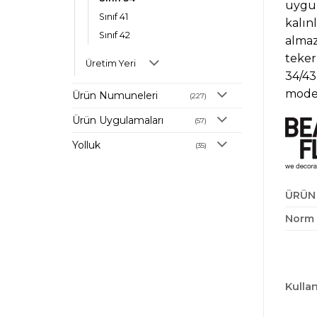
uygun
Sınıf 41
kalın
Sınıf 42
almaz
teker
Üretim Yeri
34/43
moder
Ürün Numuneleri
(227)
Ürün Uygulamaları
(57)
Yolluk
(35)
ÜRÜN 
Norm 
Kullan