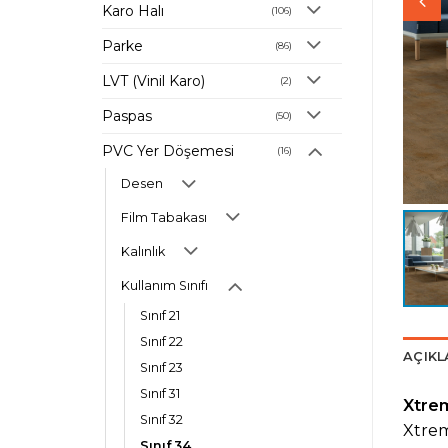
Karo Halı
(106)
Parke
(86)
LVT (Vinil Karo)
(2)
Paspas
(50)
PVC Yer Döşemesi
(16)
Desen
Film Tabakası
Kalınlık
Kullanım Sınıfı
Sınıf 21
Sınıf 22
AÇIK
Sınıf 23
Sınıf 31
Xtrem
Sınıf 32
Xtrem
Sınıf 34