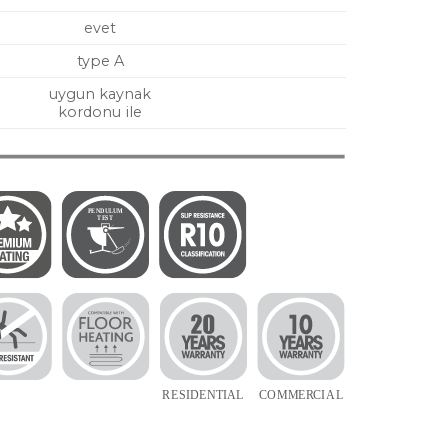
evet
type A
uygun kaynak
kordonu ile