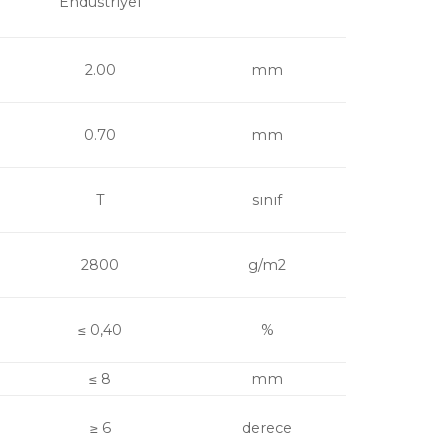
Endüstriyel
2.00
mm
0.70
mm
T
sınıf
2800
g/m2
≤ 0,40
%
≤ 8
mm
≥ 6
derece