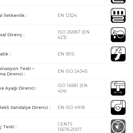
 İletkenlik :
EN 12524
ISO 26987 (EN
al Direnç :
423)
atik :
EN 1815
inasyon Testi –
EN ISO 24345
ma Direnci :
ISO 16581 (EN
a Ayağı Direnci :
424)
ekli Sandalye Direnci :
EN ISO 4918
CENTS
 Testi :
15676:2007