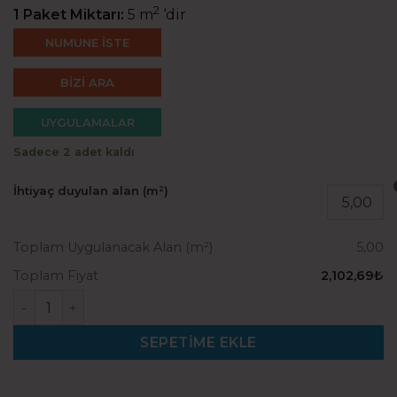
420,54₺.
2
1 Paket Miktarı:
5 m
‘dir
NUMUNE İSTE
BİZİ ARA
UYGULAMALAR
Sadece 2 adet kaldı
İhtiyaç duyulan alan (m²)
Toplam Uygulanacak Alan (m²)
5,00
Toplam Fiyat
2,102,69₺
Diva 950 (50×50) adet
SEPETIME EKLE