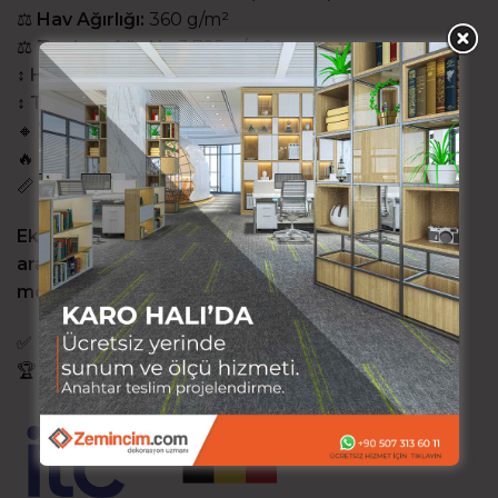
⚖️
Hav Ağırlığı:
360 g/m²
⚖️
Toplam Ağırlık:
3.725 g/m²
↕️
Hav Kalınlığı:
2,8 mm
↕️
Toplam Kalınlık:
5,7 mm
🔸
Düğüm Adedi:
149.600/m²
🔥
Alev Almazlık:
Cfl-s1
📏
Boyut:
50×50 cm
Ekonomik, sade ve pratik bir karo halı çözümü
arayan projeler için Diva; ulaşılabilir fiyatı ve
modüler yapısıyla güçlü bir alternatif sunar.
✅
Türkiye’de Karo Halı,
Zemincim.com
’dan Alınır!
🏆
Zemincim.com
– Türkiye’nin Zemin Markası