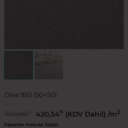
Diva 950 (50×50)
Orijinal
Şu
₺
₺
2
700,90
420,54
(KDV Dahil)
/m
fiyat:
andaki
700,90₺.
fiyat:
Paketler Halinde Satılır.