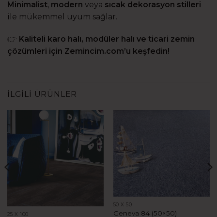
Minimalist
,
modern
veya
sıcak dekorasyon stilleri
ile mükemmel uyum sağlar.
👉
Kaliteli karo halı, modüler halı ve ticari zemin
çözümleri için
Zemincim.com
’u keşfedin!
İLGILI ÜRÜNLER
50 X 50
Geneva 84 (50×50)
25 X 100