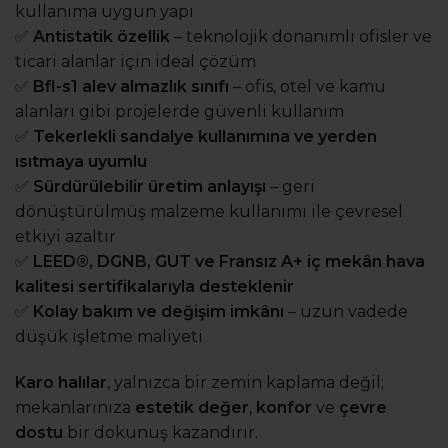
kullanıma uygun yapı
✅
Antistatik özellik
– teknolojik donanımlı ofisler ve
ticari alanlar için ideal çözüm
✅
Bfl-s1 alev almazlık sınıfı
– ofis, otel ve kamu
alanları gibi projelerde güvenli kullanım
✅
Tekerlekli sandalye kullanımına ve yerden
ısıtmaya uyumlu
✅
Sürdürülebilir üretim anlayışı
– geri
dönüştürülmüş malzeme kullanımı ile çevresel
etkiyi azaltır
✅
LEED®, DGNB, GUT ve Fransız A+ iç mekân hava
kalitesi sertifikalarıyla desteklenir
✅
Kolay bakım ve değişim imkânı
– uzun vadede
düşük işletme maliyeti
Karo halılar
, yalnızca bir zemin kaplama değil;
mekanlarınıza
estetik değer
,
konfor
ve
çevre
dostu
bir dokunuş kazandırır.