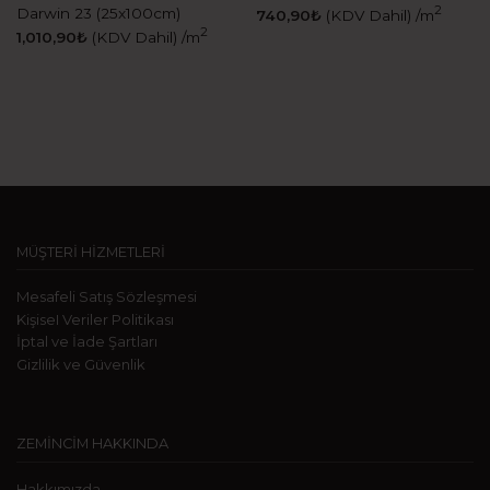
2
Darwin 23 (25x100cm)
740,90
₺
(KDV Dahil)
/m
2
1,010,90
₺
(KDV Dahil)
/m
MÜŞTERİ HİZMETLERİ
Mesafeli Satış Sözleşmesi
KişiseI Veriler Politikası
İptal ve İade Şartları
Gizlilik ve Güvenlik
ZEMİNCİM HAKKINDA
Hakkımızda