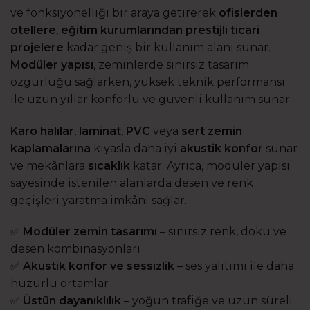
ve fonksiyonelliği bir araya getirerek
ofislerden
otellere
,
eğitim kurumlarından prestijli ticari
projelere
kadar geniş bir kullanım alanı sunar.
Modüler yapısı
, zeminlerde sınırsız tasarım
özgürlüğü sağlarken, yüksek teknik performansı
ile uzun yıllar konforlu ve güvenli kullanım sunar.
Karo halılar
,
laminat
,
PVC
veya
sert zemin
kaplamalarına
kıyasla daha iyi
akustik konfor
sunar
ve mekânlara
sıcaklık
katar. Ayrıca, modüler yapısı
sayesinde istenilen alanlarda desen ve renk
geçişleri yaratma imkânı sağlar.
✅
Modüler zemin tasarımı
– sınırsız renk, doku ve
desen kombinasyonları
✅
Akustik konfor ve sessizlik
– ses yalıtımı ile daha
huzurlu ortamlar
✅
Üstün dayanıklılık
– yoğun trafiğe ve uzun süreli