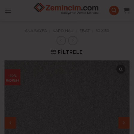
İçeriğe
atla
ANA SAYFA
/
KARO HALI
/
EBAT
/
50 X 50
FILTRELE
-40%
İNDİRİM