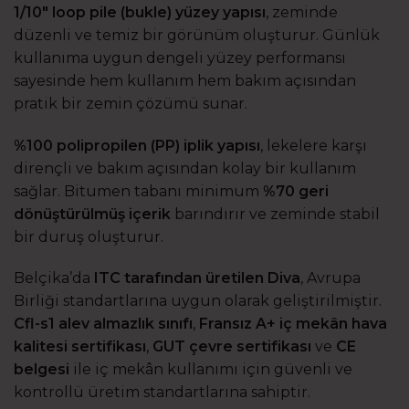
1/10″ loop pile (bukle) yüzey yapısı
, zeminde
düzenli ve temiz bir görünüm oluşturur. Günlük
kullanıma uygun dengeli yüzey performansı
sayesinde hem kullanım hem bakım açısından
pratik bir zemin çözümü sunar.
%100 polipropilen (PP) iplik yapısı
, lekelere karşı
dirençli ve bakım açısından kolay bir kullanım
sağlar. Bitumen tabanı minimum
%70 geri
dönüştürülmüş içerik
barındırır ve zeminde stabil
bir duruş oluşturur.
Belçika’da
ITC tarafından üretilen Diva
, Avrupa
Birliği standartlarına uygun olarak geliştirilmiştir.
Cfl-s1 alev almazlık sınıfı
,
Fransız A+ iç mekân hava
kalitesi sertifikası
,
GUT çevre sertifikası
ve
CE
belgesi
ile iç mekân kullanımı için güvenli ve
kontrollü üretim standartlarına sahiptir.